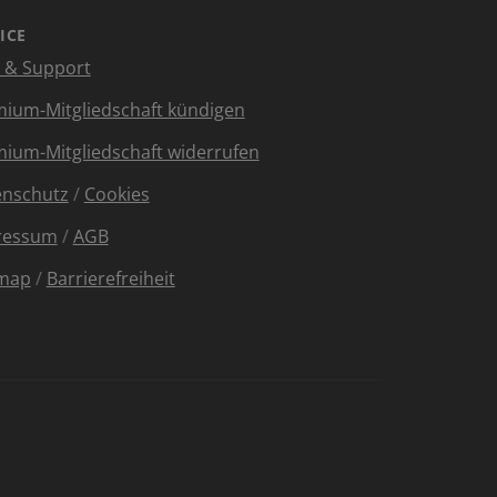
ICE
e & Support
ium-Mitgliedschaft kündigen
ium-Mitgliedschaft widerrufen
enschutz
/
Cookies
ressum
/
AGB
emap
/
Barrierefreiheit